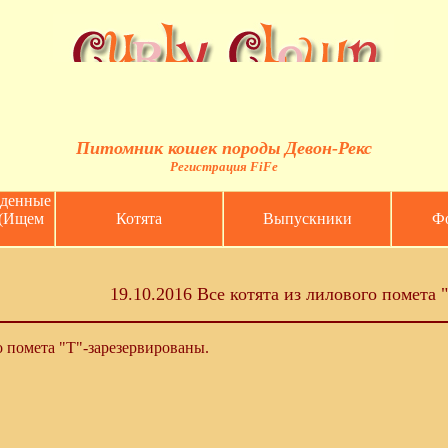
Питомник кошек породы Девон-Рекс
Регистрация
FiFe
еденные
 (Ищем
Котята
Выпускники
Фо
19.10.2016 Все котята из лилового помета 
о помета "T"-зарезервированы.