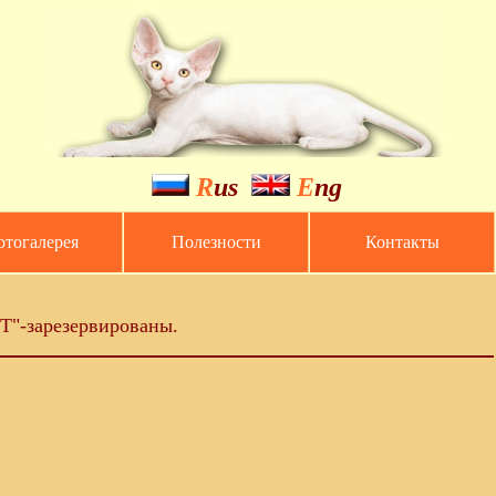
R
us
E
ng
тогалерея
Полезности
Контакты
"T"-зарезервированы.