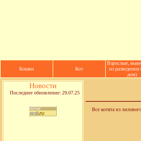
Взрослые, выв
Кошки
Кот
из разведения
дом)
Новости
Последнее обновление: 29.07.25
Все котята из лиловог