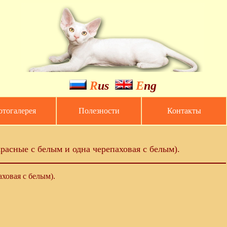
R
us
E
ng
тогалерея
Полезности
Контакты
красные с белым и одна черепаховая с белым).
ховая с белым).