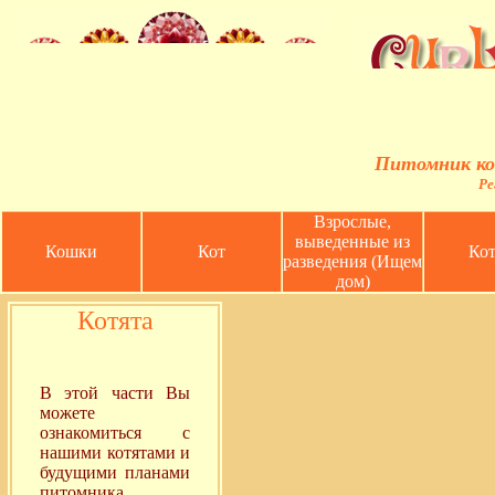
Питомник ко
Ре
Взрослые,
выведенные из
Кошки
Кот
Кот
разведения (Ищем
дом)
Котята
В этой части Вы
можете
ознакомиться с
нашими котятами и
будущими планами
питомника