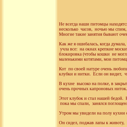
Не всегда наши питомцы находят
несколько
часов,
ночью мы спим,
Многие такие занятия бывают оче
Как же я ошибалась, когда думала
учла все:
на окнах крепкие моски
блокировка (чтобы кошки
не могл
маленькими котятами, мои питом
Кот
по своей натуре очень любопы
клубки и нитки.
Если он видит,
ч
В кухне
высоко на полке, в закры
очень прочных капроновых ниток
Этот клубок и стал нашей бедой.
пока мы спали,
занялся поглощен
Утром мы увидели на полу кухни 
Он сидел, поджав лапы к животу,