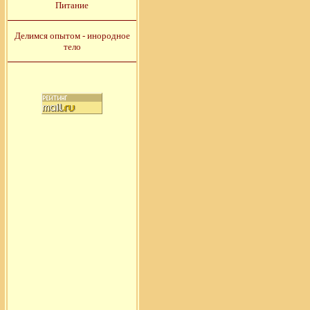
Питание
Делимся опытом - инородное
тело